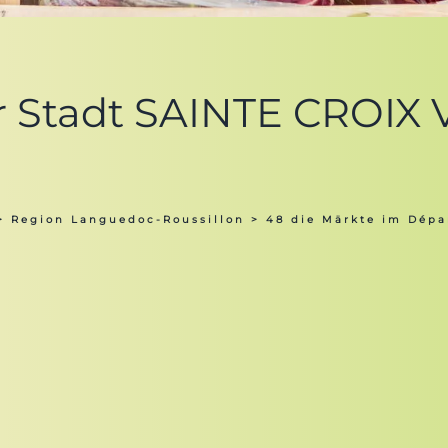
er Stadt SAINTE CROIX
>
Region Languedoc-Roussillon
>
48 die Märkte im Dépa