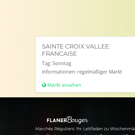
SAINTE CROIX VALLEE
FRANCAISE
Tag:
Sonntag
Informationen:
regelmäßiger Markt
Markt ansehen
Marchés Réguliers: Ihr Leitfaden zu Wochenmär