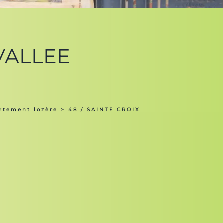
 VALLEE
rtement lozère
> 48 / SAINTE CROIX