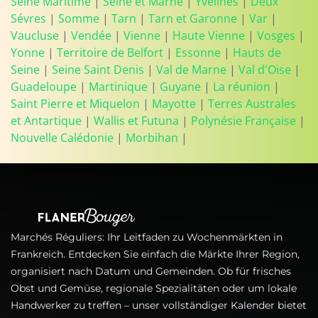
Seine Maritime
|
Seine et Marne
|
Yvelines
|
Deux
Sévres
|
Somme
|
Tarn
|
Tarn et Garonne
|
Var
|
Vaucluse
|
Vendée
|
Vienne
|
Haute Vienne
|
Vosges
|
Yonne
|
Territoire de Belfort
|
Essonne
|
Hauts de
Seine
|
Seine Saint Denis
|
Val de Marne
|
Val d'Oise
|
Guadeloupe
|
Martinique
|
Guyane
|
La réunion
|
Saint Pierre et Miquelon
|
Mayotte
|
Terres Australes
et Antartique
|
Wallis et Futuna
|
Polynésie Française
|
Nouvelle Calédonie
|
Morbihan
|
Marchés Réguliers: Ihr Leitfaden zu Wochenmärkten in
Frankreich. Entdecken Sie einfach die Märkte Ihrer Region,
organisiert nach Datum und Gemeinden. Ob für frisches
Obst und Gemüse, regionale Spezialitäten oder um lokale
Handwerker zu treffen – unser vollständiger Kalender bietet