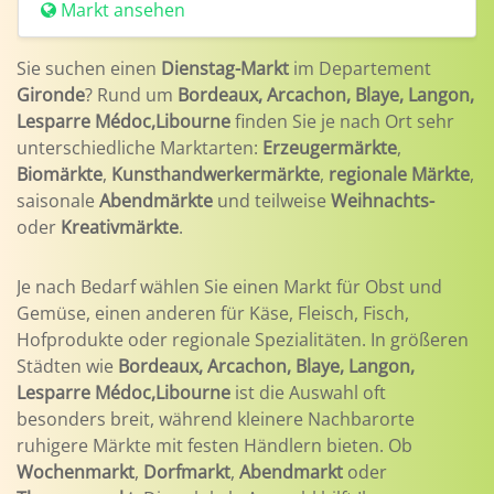
Markt ansehen
Sie suchen einen
Dienstag-Markt
im Departement
Gironde
? Rund um
Bordeaux, Arcachon, Blaye, Langon,
Lesparre Médoc,Libourne
finden Sie je nach Ort sehr
unterschiedliche Marktarten:
Erzeugermärkte
,
Biomärkte
,
Kunsthandwerkermärkte
,
regionale Märkte
,
saisonale
Abendmärkte
und teilweise
Weihnachts-
oder
Kreativmärkte
.
Je nach Bedarf wählen Sie einen Markt für Obst und
Gemüse, einen anderen für Käse, Fleisch, Fisch,
Hofprodukte oder regionale Spezialitäten. In größeren
Städten wie
Bordeaux, Arcachon, Blaye, Langon,
Lesparre Médoc,Libourne
ist die Auswahl oft
besonders breit, während kleinere Nachbarorte
ruhigere Märkte mit festen Händlern bieten. Ob
Wochenmarkt
,
Dorfmarkt
,
Abendmarkt
oder