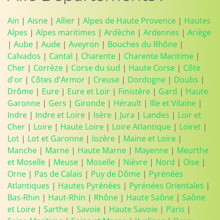
Ain
|
Aisne
|
Allier
|
Alpes de Haute Provence
|
Hautes
Alpes
|
Alpes maritimes
|
Ardèche
|
Ardennes
|
Ariège
|
Aube
|
Aude
|
Aveyron
|
Bouches du Rhône
|
Calvados
|
Cantal
|
Charente
|
Charente Maritime
|
Cher
|
Corrèze
|
Corse du sud
|
Haute Corse
|
Côte
d'or
|
Côtes d'Armor
|
Creuse
|
Dordogne
|
Doubs
|
Drôme
|
Eure
|
Eure et Loir
|
Finistère
|
Gard
|
Haute
Garonne
|
Gers
|
Gironde
|
Hérault
|
Ille et Vilaine
|
Indre
|
Indre et Loire
|
Isère
|
Jura
|
Landes
|
Loir et
Cher
|
Loire
|
Haute Loire
|
Loire Atlantique
|
Loiret
|
Lot
|
Lot et Garonne
|
lozère
|
Maine et Loire
|
Manche
|
Marne
|
Haute Marne
|
Mayenne
|
Meurthe
et Moselle
|
Meuse
|
Moselle
|
Nièvre
|
Nord
|
Oise
|
Orne
|
Pas de Calais
|
Puy de Dôme
|
Pyrénées
Atlantiques
|
Hautes Pyrénées
|
Pyrénées Orientales
|
Bas-Rhin
|
Haut-Rhin
|
Rhône
|
Haute Saône
|
Saône
et Loire
|
Sarthe
|
Savoie
|
Haute Savoie
|
Paris
|