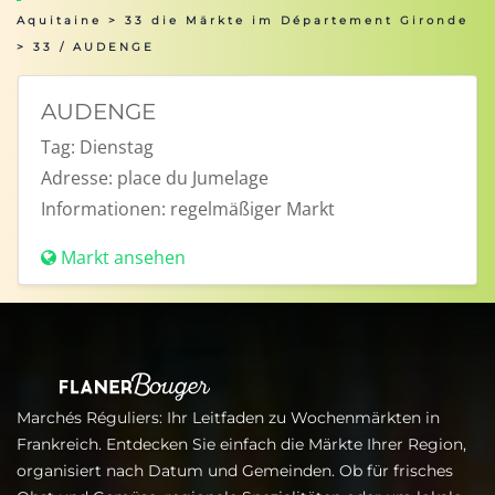
Aquitaine
>
33 die Märkte im Département Gironde
> 33 / AUDENGE
AUDENGE
Tag:
Dienstag
Adresse:
place du Jumelage
Informationen:
regelmäßiger Markt
Markt ansehen
Marchés Réguliers: Ihr Leitfaden zu Wochenmärkten in
Frankreich. Entdecken Sie einfach die Märkte Ihrer Region,
organisiert nach Datum und Gemeinden. Ob für frisches