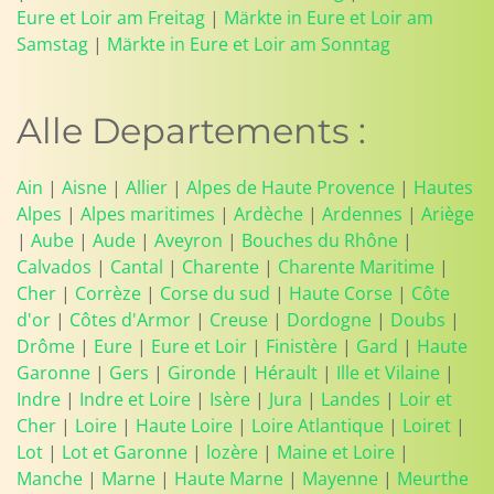
Eure et Loir am Freitag
|
Märkte in Eure et Loir am
Samstag
|
Märkte in Eure et Loir am Sonntag
Alle Departements :
Ain
|
Aisne
|
Allier
|
Alpes de Haute Provence
|
Hautes
Alpes
|
Alpes maritimes
|
Ardèche
|
Ardennes
|
Ariège
|
Aube
|
Aude
|
Aveyron
|
Bouches du Rhône
|
Calvados
|
Cantal
|
Charente
|
Charente Maritime
|
Cher
|
Corrèze
|
Corse du sud
|
Haute Corse
|
Côte
d'or
|
Côtes d'Armor
|
Creuse
|
Dordogne
|
Doubs
|
Drôme
|
Eure
|
Eure et Loir
|
Finistère
|
Gard
|
Haute
Garonne
|
Gers
|
Gironde
|
Hérault
|
Ille et Vilaine
|
Indre
|
Indre et Loire
|
Isère
|
Jura
|
Landes
|
Loir et
Cher
|
Loire
|
Haute Loire
|
Loire Atlantique
|
Loiret
|
Lot
|
Lot et Garonne
|
lozère
|
Maine et Loire
|
Manche
|
Marne
|
Haute Marne
|
Mayenne
|
Meurthe