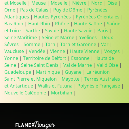
et Moselle
|
Meuse
|
Moselle
|
Nièvre
|
Nord
|
Oise
|
Orne
|
Pas de Calais
|
Puy de Dôme
|
Pyrénées
Atlantiques
|
Hautes Pyrénées
|
Pyrénées Orientales
|
Bas-Rhin
|
Haut-Rhin
|
Rhône
|
Haute Saône
|
Saône
et Loire
|
Sarthe
|
Savoie
|
Haute Savoie
|
Paris
|
Seine Maritime
|
Seine et Marne
|
Yvelines
|
Deux
Sévres
|
Somme
|
Tarn
|
Tarn et Garonne
|
Var
|
Vaucluse
|
Vendée
|
Vienne
|
Haute Vienne
|
Vosges
|
Yonne
|
Territoire de Belfort
|
Essonne
|
Hauts de
Seine
|
Seine Saint Denis
|
Val de Marne
|
Val d'Oise
|
Guadeloupe
|
Martinique
|
Guyane
|
La réunion
|
Saint Pierre et Miquelon
|
Mayotte
|
Terres Australes
et Antartique
|
Wallis et Futuna
|
Polynésie Française
|
Nouvelle Calédonie
|
Morbihan
|