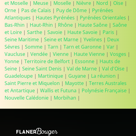
et Moselle
|
Meuse
|
Moselle
|
Nièvre
|
Nord
|
Oise
|
Orne
|
Pas de Calais
|
Puy de Dôme
|
Pyrénées
Atlantiques
|
Hautes Pyrénées
|
Pyrénées Orientales
|
Bas-Rhin
|
Haut-Rhin
|
Rhône
|
Haute Saône
|
Saône
et Loire
|
Sarthe
|
Savoie
|
Haute Savoie
|
Paris
|
Seine Maritime
|
Seine et Marne
|
Yvelines
|
Deux
Sévres
|
Somme
|
Tarn
|
Tarn et Garonne
|
Var
|
Vaucluse
|
Vendée
|
Vienne
|
Haute Vienne
|
Vosges
|
Yonne
|
Territoire de Belfort
|
Essonne
|
Hauts de
Seine
|
Seine Saint Denis
|
Val de Marne
|
Val d'Oise
|
Guadeloupe
|
Martinique
|
Guyane
|
La réunion
|
Saint Pierre et Miquelon
|
Mayotte
|
Terres Australes
et Antartique
|
Wallis et Futuna
|
Polynésie Française
|
Nouvelle Calédonie
|
Morbihan
|