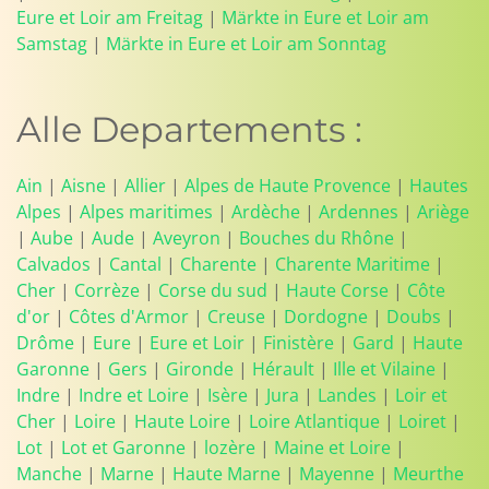
Eure et Loir am Freitag
|
Märkte in Eure et Loir am
Samstag
|
Märkte in Eure et Loir am Sonntag
Alle Departements :
Ain
|
Aisne
|
Allier
|
Alpes de Haute Provence
|
Hautes
Alpes
|
Alpes maritimes
|
Ardèche
|
Ardennes
|
Ariège
|
Aube
|
Aude
|
Aveyron
|
Bouches du Rhône
|
Calvados
|
Cantal
|
Charente
|
Charente Maritime
|
Cher
|
Corrèze
|
Corse du sud
|
Haute Corse
|
Côte
d'or
|
Côtes d'Armor
|
Creuse
|
Dordogne
|
Doubs
|
Drôme
|
Eure
|
Eure et Loir
|
Finistère
|
Gard
|
Haute
Garonne
|
Gers
|
Gironde
|
Hérault
|
Ille et Vilaine
|
Indre
|
Indre et Loire
|
Isère
|
Jura
|
Landes
|
Loir et
Cher
|
Loire
|
Haute Loire
|
Loire Atlantique
|
Loiret
|
Lot
|
Lot et Garonne
|
lozère
|
Maine et Loire
|
Manche
|
Marne
|
Haute Marne
|
Mayenne
|
Meurthe