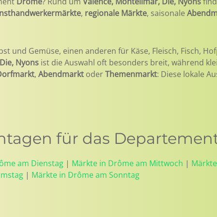
ment
Drôme
? Rund um
Valence, Montélimar, Die, Nyons
find
nsthandwerkermärkte
,
regionale Märkte
, saisonale
Abendm
bst und Gemüse, einen anderen für Käse, Fleisch, Fisch, Hof
 Die, Nyons
ist die Auswahl oft besonders breit, während kl
Dorfmarkt
,
Abendmarkt
oder
Themenmarkt
: Diese lokale A
tagen für das Departemen
rôme am Dienstag
|
Märkte in Drôme am Mittwoch
|
Märkte
amstag
|
Märkte in Drôme am Sonntag