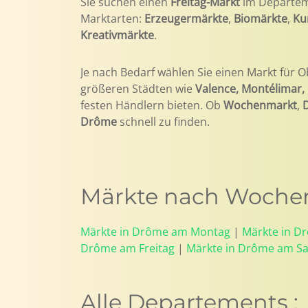
Sie suchen einen
Freitag-Markt
im Departe
Marktarten:
Erzeugermärkte
,
Biomärkte
,
Ku
Kreativmärkte
.
Je nach Bedarf wählen Sie einen Markt für O
größeren Städten wie
Valence, Montélimar,
festen Händlern bieten. Ob
Wochenmarkt
,
Drôme
schnell zu finden.
Märkte nach Wochen
Märkte in Drôme am Montag
|
Märkte in D
Drôme am Freitag
|
Märkte in Drôme am S
Alle Departements :