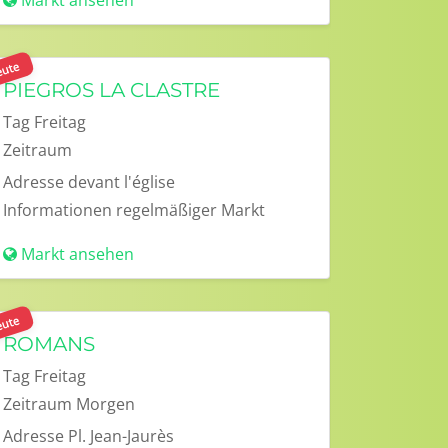
Markt ansehen
ute
PIEGROS LA CLASTRE
Tag
Freitag
Zeitraum
Adresse
devant l'église
Informationen
regelmäßiger Markt
Markt ansehen
ute
ROMANS
Tag
Freitag
Zeitraum
Morgen
Adresse
Pl. Jean-Jaurès