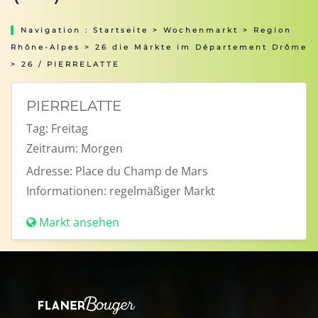
Navigation :
Startseite
>
Wochenmarkt
>
Region
Rhône-Alpes
>
26 die Märkte im Département Drôme
> 26 / PIERRELATTE
PIERRELATTE
Tag:
Freitag
Zeitraum:
Morgen
Adresse:
Place du Champ de Mars
Informationen:
regelmäßiger Markt
Markt ansehen