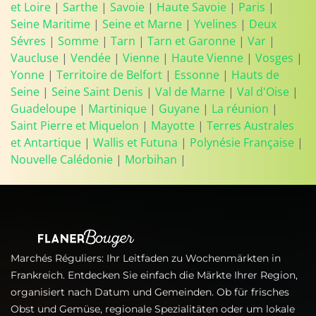
et Loire
|
Sarthe
|
Savoie
|
Haute Savoie
|
Paris
|
Seine Maritime
|
Seine et Marne
|
Yvelines
|
Deux
Sévres
|
Somme
|
Tarn
|
Tarn et Garonne
|
Var
|
Vaucluse
|
Vendée
|
Vienne
|
Haute Vienne
|
Vosges
|
Yonne
|
Territoire de Belfort
|
Essonne
|
Hauts de
Seine
|
Seine Saint Denis
|
Val de Marne
|
Val d'Oise
|
Guadeloupe
|
Martinique
|
Guyane
|
La réunion
|
Saint Pierre et Miquelon
|
Mayotte
|
Terres Australes
et Antartique
|
Wallis et Futuna
|
Polynésie Française
|
Nouvelle Calédonie
|
Morbihan
|
Marchés Réguliers: Ihr Leitfaden zu Wochenmärkten in
Frankreich. Entdecken Sie einfach die Märkte Ihrer Region,
organisiert nach Datum und Gemeinden. Ob für frisches
Obst und Gemüse, regionale Spezialitäten oder um lokale