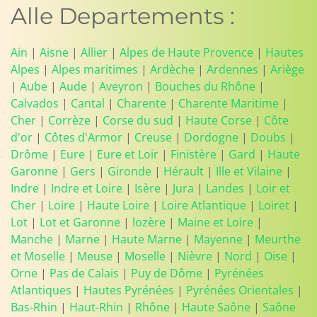
Alle Departements :
Ain
|
Aisne
|
Allier
|
Alpes de Haute Provence
|
Hautes
Alpes
|
Alpes maritimes
|
Ardèche
|
Ardennes
|
Ariège
|
Aube
|
Aude
|
Aveyron
|
Bouches du Rhône
|
Calvados
|
Cantal
|
Charente
|
Charente Maritime
|
Cher
|
Corrèze
|
Corse du sud
|
Haute Corse
|
Côte
d'or
|
Côtes d'Armor
|
Creuse
|
Dordogne
|
Doubs
|
Drôme
|
Eure
|
Eure et Loir
|
Finistère
|
Gard
|
Haute
Garonne
|
Gers
|
Gironde
|
Hérault
|
Ille et Vilaine
|
Indre
|
Indre et Loire
|
Isère
|
Jura
|
Landes
|
Loir et
Cher
|
Loire
|
Haute Loire
|
Loire Atlantique
|
Loiret
|
Lot
|
Lot et Garonne
|
lozère
|
Maine et Loire
|
Manche
|
Marne
|
Haute Marne
|
Mayenne
|
Meurthe
et Moselle
|
Meuse
|
Moselle
|
Nièvre
|
Nord
|
Oise
|
Orne
|
Pas de Calais
|
Puy de Dôme
|
Pyrénées
Atlantiques
|
Hautes Pyrénées
|
Pyrénées Orientales
|
Bas-Rhin
|
Haut-Rhin
|
Rhône
|
Haute Saône
|
Saône