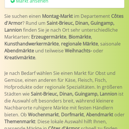
Markt ansehen
Sie suchen einen
Montag-Markt
im Departement
Côtes
d'Armor
? Rund um
Saint-Brieuc, Dinan, Guingamp,
Lannion
finden Sie je nach Ort sehr unterschiedliche
Marktarten:
Erzeugermärkte
,
Biomärkte
,
Kunsthandwerkermärkte
,
regionale Märkte
, saisonale
Abendmärkte
und teilweise
Weihnachts-
oder
Kreativmärkte
.
Je nach Bedarf wählen Sie einen Markt für Obst und
Gemüse, einen anderen für Käse, Fleisch, Fisch,
Hofprodukte oder regionale Spezialitäten. In größeren
Städten wie
Saint-Brieuc, Dinan, Guingamp, Lannion
ist
die Auswahl oft besonders breit, während kleinere
Nachbarorte ruhigere Märkte mit festen Händlern
bieten. Ob
Wochenmarkt
,
Dorfmarkt
,
Abendmarkt
oder
Themenmarkt
: Diese lokale Auswahl hilft Ihnen,
passende Märkte in
Côtes d'Armor
schnell zu finden.