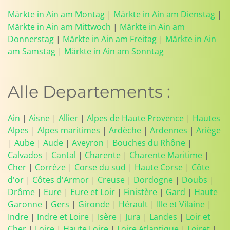
Märkte in Ain am Montag
|
Märkte in Ain am Dienstag
|
Märkte in Ain am Mittwoch
|
Märkte in Ain am
Donnerstag
|
Märkte in Ain am Freitag
|
Märkte in Ain
am Samstag
|
Märkte in Ain am Sonntag
Alle Departements :
Ain
|
Aisne
|
Allier
|
Alpes de Haute Provence
|
Hautes
Alpes
|
Alpes maritimes
|
Ardèche
|
Ardennes
|
Ariège
|
Aube
|
Aude
|
Aveyron
|
Bouches du Rhône
|
Calvados
|
Cantal
|
Charente
|
Charente Maritime
|
Cher
|
Corrèze
|
Corse du sud
|
Haute Corse
|
Côte
d'or
|
Côtes d'Armor
|
Creuse
|
Dordogne
|
Doubs
|
Drôme
|
Eure
|
Eure et Loir
|
Finistère
|
Gard
|
Haute
Garonne
|
Gers
|
Gironde
|
Hérault
|
Ille et Vilaine
|
Indre
|
Indre et Loire
|
Isère
|
Jura
|
Landes
|
Loir et
Cher
|
Loire
|
Haute Loire
|
Loire Atlantique
|
Loiret
|