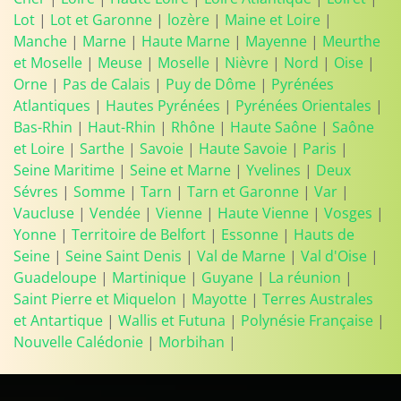
Lot
|
Lot et Garonne
|
lozère
|
Maine et Loire
|
Manche
|
Marne
|
Haute Marne
|
Mayenne
|
Meurthe
et Moselle
|
Meuse
|
Moselle
|
Nièvre
|
Nord
|
Oise
|
Orne
|
Pas de Calais
|
Puy de Dôme
|
Pyrénées
Atlantiques
|
Hautes Pyrénées
|
Pyrénées Orientales
|
Bas-Rhin
|
Haut-Rhin
|
Rhône
|
Haute Saône
|
Saône
et Loire
|
Sarthe
|
Savoie
|
Haute Savoie
|
Paris
|
Seine Maritime
|
Seine et Marne
|
Yvelines
|
Deux
Sévres
|
Somme
|
Tarn
|
Tarn et Garonne
|
Var
|
Vaucluse
|
Vendée
|
Vienne
|
Haute Vienne
|
Vosges
|
Yonne
|
Territoire de Belfort
|
Essonne
|
Hauts de
Seine
|
Seine Saint Denis
|
Val de Marne
|
Val d'Oise
|
Guadeloupe
|
Martinique
|
Guyane
|
La réunion
|
Saint Pierre et Miquelon
|
Mayotte
|
Terres Australes
et Antartique
|
Wallis et Futuna
|
Polynésie Française
|
Nouvelle Calédonie
|
Morbihan
|