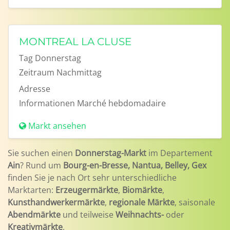
MONTREAL LA CLUSE
Tag
Donnerstag
Zeitraum
Nachmittag
Adresse
Informationen
Marché hebdomadaire
Markt ansehen
Sie suchen einen
Donnerstag-Markt
im Departement
Ain
? Rund um
Bourg-en-Bresse, Nantua, Belley, Gex
finden Sie je nach Ort sehr unterschiedliche
Marktarten:
Erzeugermärkte
,
Biomärkte
,
Kunsthandwerkermärkte
,
regionale Märkte
, saisonale
Abendmärkte
und teilweise
Weihnachts-
oder
Kreativmärkte
.