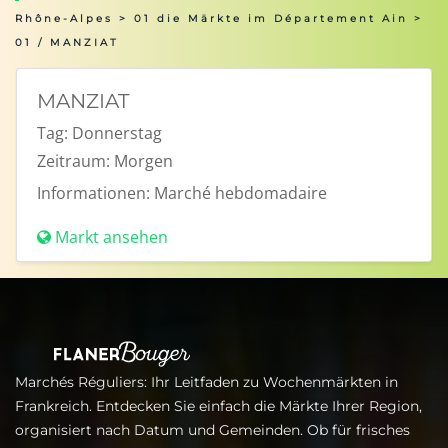
Rhône-Alpes
>
01 die Märkte im Département Ain
>
01 / MANZIAT
MANZIAT
Tag:
Donnerstag
Zeitraum:
Morgen
Informationen:
Marché hebdomadaire
Markt ansehen
Marchés Réguliers: Ihr Leitfaden zu Wochenmärkten in
Frankreich. Entdecken Sie einfach die Märkte Ihrer Region,
organisiert nach Datum und Gemeinden. Ob für frisches