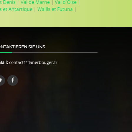
t Denis
|
Val de Marne
|
Val d'Oise
|
s et Antartique
|
Wallis et Futuna
|
NTAKTIEREN SIE UNS
Mail:
contact@flanerbouger.fr