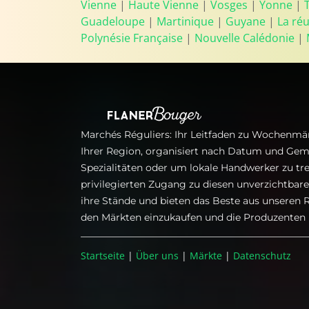
Vienne
|
Haute Vienne
|
Vosges
|
Yonne
|
Guadeloupe
|
Martinique
|
Guyane
|
La ré
Polynésie Française
|
Nouvelle Calédonie
|
Marchés Réguliers: Ihr Leitfaden zu Wochenmär
Ihrer Region, organisiert nach Datum und Gem
Spezialitäten oder um lokale Handwerker zu tre
privilegierten Zugang zu diesen unverzichtba
ihre Stände und bieten das Beste aus unseren R
den Märkten einzukaufen und die Produzenten i
Startseite
|
Über uns
|
Märkte
|
Datenschutz