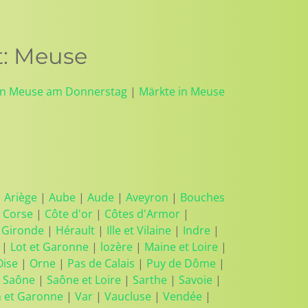
t: Meuse
in Meuse am Donnerstag
|
Märkte in Meuse
|
Ariège
|
Aube
|
Aude
|
Aveyron
|
Bouches
 Corse
|
Côte d'or
|
Côtes d'Armor
|
|
Gironde
|
Hérault
|
Ille et Vilaine
|
Indre
|
|
Lot et Garonne
|
lozère
|
Maine et Loire
|
Oise
|
Orne
|
Pas de Calais
|
Puy de Dôme
|
 Saône
|
Saône et Loire
|
Sarthe
|
Savoie
|
n et Garonne
|
Var
|
Vaucluse
|
Vendée
|