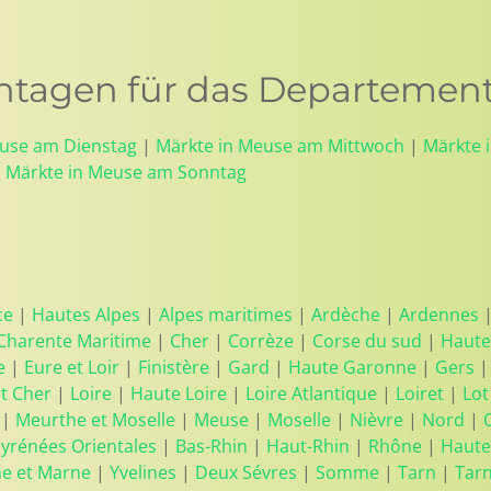
tagen für das Departemen
euse am Dienstag
|
Märkte in Meuse am Mittwoch
|
Märkte 
|
Märkte in Meuse am Sonntag
ce
|
Hautes Alpes
|
Alpes maritimes
|
Ardèche
|
Ardennes
Charente Maritime
|
Cher
|
Corrèze
|
Corse du sud
|
Haute
e
|
Eure et Loir
|
Finistère
|
Gard
|
Haute Garonne
|
Gers
et Cher
|
Loire
|
Haute Loire
|
Loire Atlantique
|
Loiret
|
Lot
|
Meurthe et Moselle
|
Meuse
|
Moselle
|
Nièvre
|
Nord
|
yrénées Orientales
|
Bas-Rhin
|
Haut-Rhin
|
Rhône
|
Haute
ne et Marne
|
Yvelines
|
Deux Sévres
|
Somme
|
Tarn
|
Tar