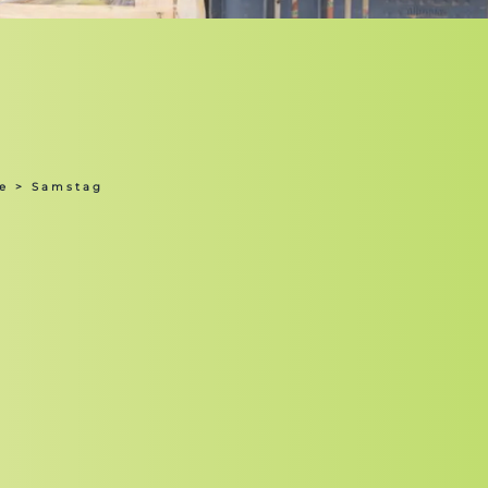
e
> Samstag