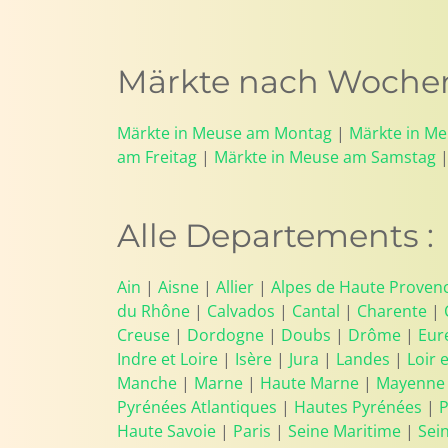
Märkte nach Wochen
Märkte in Meuse am Montag
|
Märkte in M
am Freitag
|
Märkte in Meuse am Samstag
Alle Departements :
Ain
|
Aisne
|
Allier
|
Alpes de Haute Proven
du Rhône
|
Calvados
|
Cantal
|
Charente
|
Creuse
|
Dordogne
|
Doubs
|
Drôme
|
Eur
Indre et Loire
|
Isère
|
Jura
|
Landes
|
Loir 
Manche
|
Marne
|
Haute Marne
|
Mayenne
Pyrénées Atlantiques
|
Hautes Pyrénées
|
P
Haute Savoie
|
Paris
|
Seine Maritime
|
Sei