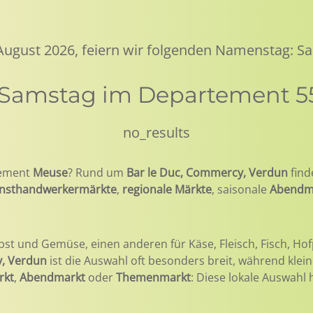
 August 2026, feiern wir folgenden Namenstag: Sa
m Samstag im Departement 5
no_results
ement
Meuse
? Rund um
Bar le Duc, Commercy, Verdun
find
nsthandwerkermärkte
,
regionale Märkte
, saisonale
Abendm
bst und Gemüse, einen anderen für Käse, Fleisch, Fisch, Hof
y, Verdun
ist die Auswahl oft besonders breit, während klei
rkt
,
Abendmarkt
oder
Themenmarkt
: Diese lokale Auswahl 