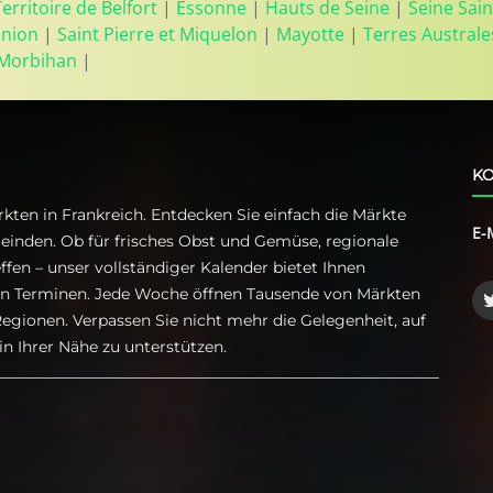
Territoire de Belfort
|
Essonne
|
Hauts de Seine
|
Seine Sain
union
|
Saint Pierre et Miquelon
|
Mayotte
|
Terres Australe
Morbihan
|
KO
kten in Frankreich. Entdecken Sie einfach die Märkte
E-
einden. Ob für frisches Obst und Gemüse, regionale
ffen – unser vollständiger Kalender bietet Ihnen
ren Terminen. Jede Woche öffnen Tausende von Märkten
egionen. Verpassen Sie nicht mehr die Gelegenheit, auf
n Ihrer Nähe zu unterstützen.