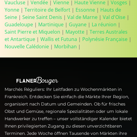
Vaucluse
|
Vendée
|
Vienne
|
Haute Vienne
|
Vosges
|
Yonne
|
Territoire de Belfort
|
Essonne
|
Hauts de
Seine
|
Seine Saint Denis
|
Val de Marne
|
Val d'Oise
|
Guadeloupe
|
Martinique
|
Guyane
|
La réunion
|
Saint Pierre et Miquelon
|
Mayotte
|
Terres Australes
et Antartique
|
Wallis et Futuna
|
Polynésie Française
|
Nouvelle Calédonie
|
Morbihan
|
Marchés Réguliers: Ihr Leitfaden zu Wochenmärkten in
Frankreich. Entdecken Sie einfach die Märkte Ihrer Region,
organisiert nach Datum und Gemeinden. Ob für frisches
Obst und Gemüse, regionale Spezialitäten oder um lokale
Handwerker zu treffen – unser vollständiger Kalender bietet
Ihnen privilegierten Zugang zu diesen unverzichtbaren
Terminen. Jede Woche öffnen Tausende von Märkten ihre