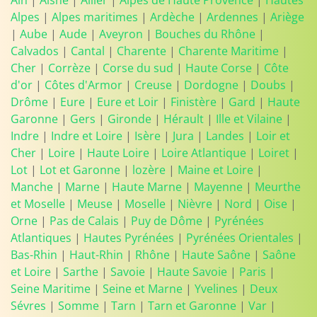
Ain
|
Aisne
|
Allier
|
Alpes de Haute Provence
|
Hautes
Alpes
|
Alpes maritimes
|
Ardèche
|
Ardennes
|
Ariège
|
Aube
|
Aude
|
Aveyron
|
Bouches du Rhône
|
Calvados
|
Cantal
|
Charente
|
Charente Maritime
|
Cher
|
Corrèze
|
Corse du sud
|
Haute Corse
|
Côte
d'or
|
Côtes d'Armor
|
Creuse
|
Dordogne
|
Doubs
|
Drôme
|
Eure
|
Eure et Loir
|
Finistère
|
Gard
|
Haute
Garonne
|
Gers
|
Gironde
|
Hérault
|
Ille et Vilaine
|
Indre
|
Indre et Loire
|
Isère
|
Jura
|
Landes
|
Loir et
Cher
|
Loire
|
Haute Loire
|
Loire Atlantique
|
Loiret
|
Lot
|
Lot et Garonne
|
lozère
|
Maine et Loire
|
Manche
|
Marne
|
Haute Marne
|
Mayenne
|
Meurthe
et Moselle
|
Meuse
|
Moselle
|
Nièvre
|
Nord
|
Oise
|
Orne
|
Pas de Calais
|
Puy de Dôme
|
Pyrénées
Atlantiques
|
Hautes Pyrénées
|
Pyrénées Orientales
|
Bas-Rhin
|
Haut-Rhin
|
Rhône
|
Haute Saône
|
Saône
et Loire
|
Sarthe
|
Savoie
|
Haute Savoie
|
Paris
|
Seine Maritime
|
Seine et Marne
|
Yvelines
|
Deux
Sévres
|
Somme
|
Tarn
|
Tarn et Garonne
|
Var
|