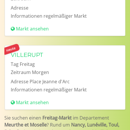
Adresse
Informationen
regelmäßiger Markt
Markt ansehen
Heute
VILLERUPT
Tag
Freitag
Zeitraum
Morgen
Adresse
Place Jeanne d'Arc
Informationen
regelmäßiger Markt
Markt ansehen
Sie suchen einen
Freitag-Markt
im Departement
Meurthe et Moselle
? Rund um
Nancy, Lunéville, Toul,