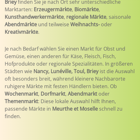
Briey
finden Sie je nach Ort sehr unterschiedliche
Marktarten:
Erzeugermärkte
,
Biomärkte
,
Kunsthandwerkermärkte
,
regionale Märkte
, saisonale
Abendmärkte
und teilweise
Weihnachts-
oder
Kreativmärkte
.
Je nach Bedarf wählen Sie einen Markt für Obst und
Gemüse, einen anderen für Käse, Fleisch, Fisch,
Hofprodukte oder regionale Spezialitäten. In größeren
Städten wie
Nancy, Lunéville, Toul, Briey
ist die Auswahl
oft besonders breit, während kleinere Nachbarorte
ruhigere Märkte mit festen Händlern bieten. Ob
Wochenmarkt
,
Dorfmarkt
,
Abendmarkt
oder
Themenmarkt
: Diese lokale Auswahl hilft Ihnen,
passende Märkte in
Meurthe et Moselle
schnell zu
finden.