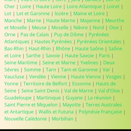
Cher
|
Loire
|
Haute Loire
|
Loire Atlantique
|
Loiret
|
Lot
|
Lot et Garonne
|
lozère
|
Maine et Loire
|
Manche
|
Marne
|
Haute Marne
|
Mayenne
|
Meurthe
et Moselle
|
Meuse
|
Moselle
|
Nièvre
|
Nord
|
Oise
|
Orne
|
Pas de Calais
|
Puy de Dôme
|
Pyrénées
Atlantiques
|
Hautes Pyrénées
|
Pyrénées Orientales
|
Bas-Rhin
|
Haut-Rhin
|
Rhône
|
Haute Saône
|
Saône
et Loire
|
Sarthe
|
Savoie
|
Haute Savoie
|
Paris
|
Seine Maritime
|
Seine et Marne
|
Yvelines
|
Deux
Sévres
|
Somme
|
Tarn
|
Tarn et Garonne
|
Var
|
Vaucluse
|
Vendée
|
Vienne
|
Haute Vienne
|
Vosges
|
Yonne
|
Territoire de Belfort
|
Essonne
|
Hauts de
Seine
|
Seine Saint Denis
|
Val de Marne
|
Val d'Oise
|
Guadeloupe
|
Martinique
|
Guyane
|
La réunion
|
Saint Pierre et Miquelon
|
Mayotte
|
Terres Australes
et Antartique
|
Wallis et Futuna
|
Polynésie Française
|
Nouvelle Calédonie
|
Morbihan
|