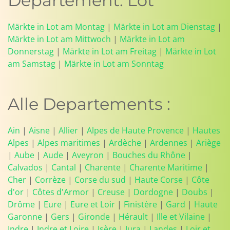
Departement: Lot
Märkte in Lot am Montag
|
Märkte in Lot am Dienstag
|
Märkte in Lot am Mittwoch
|
Märkte in Lot am
Donnerstag
|
Märkte in Lot am Freitag
|
Märkte in Lot
am Samstag
|
Märkte in Lot am Sonntag
Alle Departements :
Ain
|
Aisne
|
Allier
|
Alpes de Haute Provence
|
Hautes
Alpes
|
Alpes maritimes
|
Ardèche
|
Ardennes
|
Ariège
|
Aube
|
Aude
|
Aveyron
|
Bouches du Rhône
|
Calvados
|
Cantal
|
Charente
|
Charente Maritime
|
Cher
|
Corrèze
|
Corse du sud
|
Haute Corse
|
Côte
d'or
|
Côtes d'Armor
|
Creuse
|
Dordogne
|
Doubs
|
Drôme
|
Eure
|
Eure et Loir
|
Finistère
|
Gard
|
Haute
Garonne
|
Gers
|
Gironde
|
Hérault
|
Ille et Vilaine
|
Indre
|
Indre et Loire
|
Isère
|
Jura
|
Landes
|
Loir et