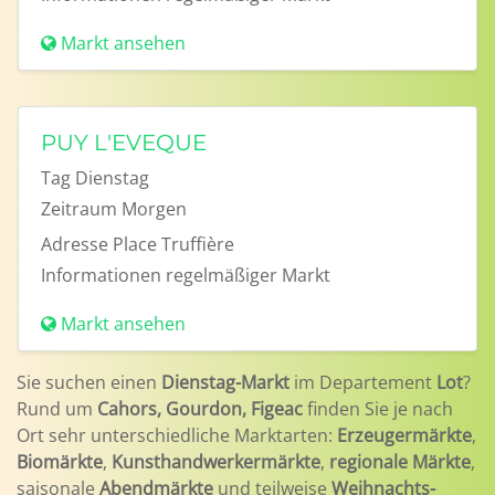
Markt ansehen
PUY L'EVEQUE
Tag
Dienstag
Zeitraum
Morgen
Adresse
Place Truffière
Informationen
regelmäßiger Markt
Markt ansehen
Sie suchen einen
Dienstag-Markt
im Departement
Lot
?
Rund um
Cahors, Gourdon, Figeac
finden Sie je nach
Ort sehr unterschiedliche Marktarten:
Erzeugermärkte
,
Biomärkte
,
Kunsthandwerkermärkte
,
regionale Märkte
,
saisonale
Abendmärkte
und teilweise
Weihnachts-