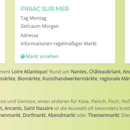
PIRIAC SUR MER
Tag
Montag
Zeitraum
Morgen
Adresse
Informationen
regelmäßiger Markt
Markt ansehen
ement
Loire Atlantique
? Rund um
Nantes, Châteaubriant, Anc
märkte
,
Biomärkte
,
Kunsthandwerkermärkte
,
regionale Mär
bst und Gemüse, einen anderen für Käse, Fleisch, Fisch, Hof
, Ancenis, Saint Nazaire
ist die Auswahl oft besonders brei
henmarkt
,
Dorfmarkt
,
Abendmarkt
oder
Themenmarkt
: Die