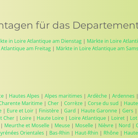
agen für das Departement:
kte in Loire Atlantique am Dienstag
|
Märkte in Loire Atlan
 Atlantique am Freitag
|
Märkte in Loire Atlantique am Sam
ce
|
Hautes Alpes
|
Alpes maritimes
|
Ardèche
|
Ardennes
Charente Maritime
|
Cher
|
Corrèze
|
Corse du sud
|
Haute
e
|
Eure et Loir
|
Finistère
|
Gard
|
Haute Garonne
|
Gers
et Cher
|
Loire
|
Haute Loire
|
Loire Atlantique
|
Loiret
|
Lot
|
Meurthe et Moselle
|
Meuse
|
Moselle
|
Nièvre
|
Nord
|
yrénées Orientales
|
Bas-Rhin
|
Haut-Rhin
|
Rhône
|
Haute