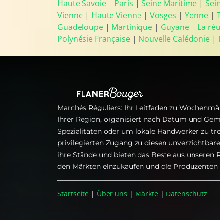
Haute Savoie
|
Paris
|
Seine Maritime
|
Sei
Vienne
|
Haute Vienne
|
Vosges
|
Yonne
|
Guadeloupe
|
Martinique
|
Guyane
|
La ré
Polynésie Française
|
Nouvelle Calédonie
|
Marchés Réguliers: Ihr Leitfaden zu Wochenmär
Ihrer Region, organisiert nach Datum und Gem
Spezialitäten oder um lokale Handwerker zu tre
privilegierten Zugang zu diesen unverzichtba
ihre Stände und bieten das Beste aus unseren R
den Märkten einzukaufen und die Produzenten i
Startseite
|
Über uns
|
Märkte
|
Datenschutz