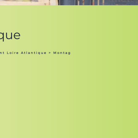
ique
t Loire Atlantique
> Montag