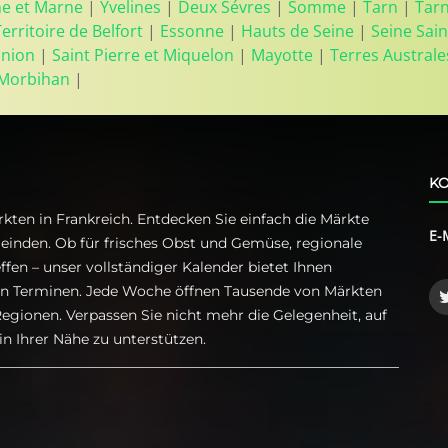
ne et Marne
|
Yvelines
|
Deux Sévres
|
Somme
|
Tarn
|
Tar
Territoire de Belfort
|
Essonne
|
Hauts de Seine
|
Seine Sain
union
|
Saint Pierre et Miquelon
|
Mayotte
|
Terres Australe
Morbihan
|
KO
kten in Frankreich. Entdecken Sie einfach die Märkte
E-
einden. Ob für frisches Obst und Gemüse, regionale
ffen – unser vollständiger Kalender bietet Ihnen
ren Terminen. Jede Woche öffnen Tausende von Märkten
egionen. Verpassen Sie nicht mehr die Gelegenheit, auf
n Ihrer Nähe zu unterstützen.