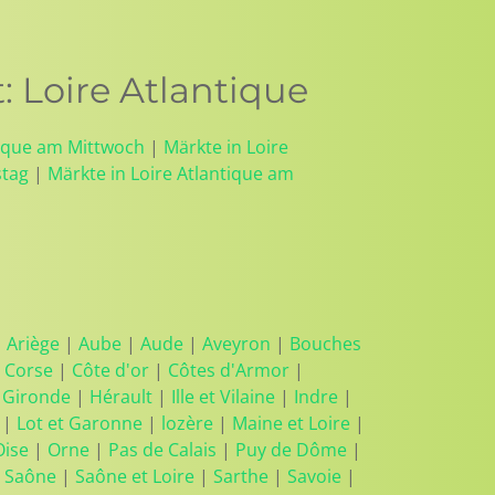
 Loire Atlantique
tique am Mittwoch
|
Märkte in Loire
stag
|
Märkte in Loire Atlantique am
|
Ariège
|
Aube
|
Aude
|
Aveyron
|
Bouches
 Corse
|
Côte d'or
|
Côtes d'Armor
|
|
Gironde
|
Hérault
|
Ille et Vilaine
|
Indre
|
|
Lot et Garonne
|
lozère
|
Maine et Loire
|
Oise
|
Orne
|
Pas de Calais
|
Puy de Dôme
|
 Saône
|
Saône et Loire
|
Sarthe
|
Savoie
|