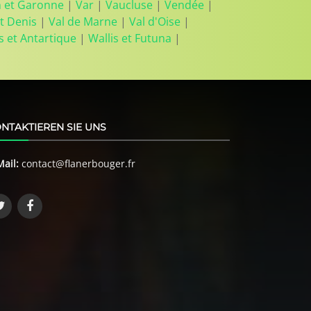
n et Garonne
|
Var
|
Vaucluse
|
Vendée
|
t Denis
|
Val de Marne
|
Val d'Oise
|
s et Antartique
|
Wallis et Futuna
|
NTAKTIEREN SIE UNS
Mail:
contact@flanerbouger.fr