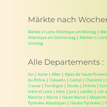
Märkte nach Wochent
Märkte in Loire Atlantique am Montag
|
Mär
Atlantique am Donnerstag
|
Märkte in Loire
Sonntag
Alle Departements :
Ain
|
Aisne
|
Allier
|
Alpes de Haute Proven
du Rhône
|
Calvados
|
Cantal
|
Charente
|
Creuse
|
Dordogne
|
Doubs
|
Drôme
|
Eur
Indre et Loire
|
Isère
|
Jura
|
Landes
|
Loir 
Manche
|
Marne
|
Haute Marne
|
Mayenne
Pyrénées Atlantiques
|
Hautes Pyrénées
|
P