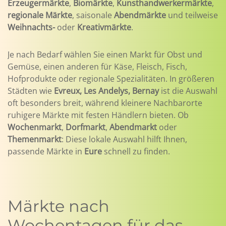
Erzeugermärkte
,
Biomärkte
,
Kunsthandwerkermärkte
,
regionale Märkte
, saisonale
Abendmärkte
und teilweise
Weihnachts-
oder
Kreativmärkte
.
Je nach Bedarf wählen Sie einen Markt für Obst und
Gemüse, einen anderen für Käse, Fleisch, Fisch,
Hofprodukte oder regionale Spezialitäten. In größeren
Städten wie
Evreux, Les Andelys, Bernay
ist die Auswahl
oft besonders breit, während kleinere Nachbarorte
ruhigere Märkte mit festen Händlern bieten. Ob
Wochenmarkt
,
Dorfmarkt
,
Abendmarkt
oder
Themenmarkt
: Diese lokale Auswahl hilft Ihnen,
passende Märkte in
Eure
schnell zu finden.
Märkte nach
Wochentagen für das