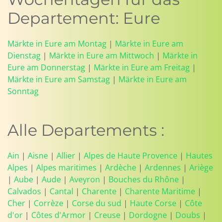
Departement: Eure
Märkte in Eure am Montag
|
Märkte in Eure am
Dienstag
|
Märkte in Eure am Mittwoch
|
Märkte in
Eure am Donnerstag
|
Märkte in Eure am Freitag
|
Märkte in Eure am Samstag
|
Märkte in Eure am
Sonntag
Alle Departements :
Ain
|
Aisne
|
Allier
|
Alpes de Haute Provence
|
Hautes
Alpes
|
Alpes maritimes
|
Ardèche
|
Ardennes
|
Ariège
|
Aube
|
Aude
|
Aveyron
|
Bouches du Rhône
|
Calvados
|
Cantal
|
Charente
|
Charente Maritime
|
Cher
|
Corrèze
|
Corse du sud
|
Haute Corse
|
Côte
d'or
|
Côtes d'Armor
|
Creuse
|
Dordogne
|
Doubs
|