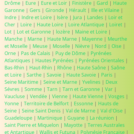
Drôme
|
Eure
|
Eure et Loir
|
Finistère
|
Gard
|
Haute
Garonne
|
Gers
|
Gironde
|
Hérault
|
Ille et Vilaine
|
Indre
|
Indre et Loire
|
Isère
|
Jura
|
Landes
|
Loir et
Cher
|
Loire
|
Haute Loire
|
Loire Atlantique
|
Loiret
|
Lot
|
Lot et Garonne
|
lozère
|
Maine et Loire
|
Manche
|
Marne
|
Haute Marne
|
Mayenne
|
Meurthe
et Moselle
|
Meuse
|
Moselle
|
Nièvre
|
Nord
|
Oise
|
Orne
|
Pas de Calais
|
Puy de Dôme
|
Pyrénées
Atlantiques
|
Hautes Pyrénées
|
Pyrénées Orientales
|
Bas-Rhin
|
Haut-Rhin
|
Rhône
|
Haute Saône
|
Saône
et Loire
|
Sarthe
|
Savoie
|
Haute Savoie
|
Paris
|
Seine Maritime
|
Seine et Marne
|
Yvelines
|
Deux
Sévres
|
Somme
|
Tarn
|
Tarn et Garonne
|
Var
|
Vaucluse
|
Vendée
|
Vienne
|
Haute Vienne
|
Vosges
|
Yonne
|
Territoire de Belfort
|
Essonne
|
Hauts de
Seine
|
Seine Saint Denis
|
Val de Marne
|
Val d'Oise
|
Guadeloupe
|
Martinique
|
Guyane
|
La réunion
|
Saint Pierre et Miquelon
|
Mayotte
|
Terres Australes
et Antartique
|
Wallis et Futuna
|
Polynésie Française
|