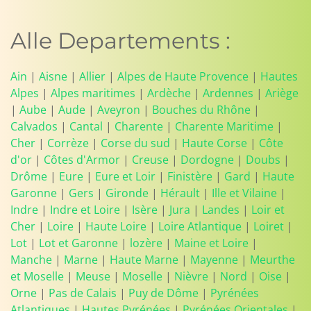
Alle Departements :
Ain
|
Aisne
|
Allier
|
Alpes de Haute Provence
|
Hautes
Alpes
|
Alpes maritimes
|
Ardèche
|
Ardennes
|
Ariège
|
Aube
|
Aude
|
Aveyron
|
Bouches du Rhône
|
Calvados
|
Cantal
|
Charente
|
Charente Maritime
|
Cher
|
Corrèze
|
Corse du sud
|
Haute Corse
|
Côte
d'or
|
Côtes d'Armor
|
Creuse
|
Dordogne
|
Doubs
|
Drôme
|
Eure
|
Eure et Loir
|
Finistère
|
Gard
|
Haute
Garonne
|
Gers
|
Gironde
|
Hérault
|
Ille et Vilaine
|
Indre
|
Indre et Loire
|
Isère
|
Jura
|
Landes
|
Loir et
Cher
|
Loire
|
Haute Loire
|
Loire Atlantique
|
Loiret
|
Lot
|
Lot et Garonne
|
lozère
|
Maine et Loire
|
Manche
|
Marne
|
Haute Marne
|
Mayenne
|
Meurthe
et Moselle
|
Meuse
|
Moselle
|
Nièvre
|
Nord
|
Oise
|
Orne
|
Pas de Calais
|
Puy de Dôme
|
Pyrénées
Atlantiques
|
Hautes Pyrénées
|
Pyrénées Orientales
|