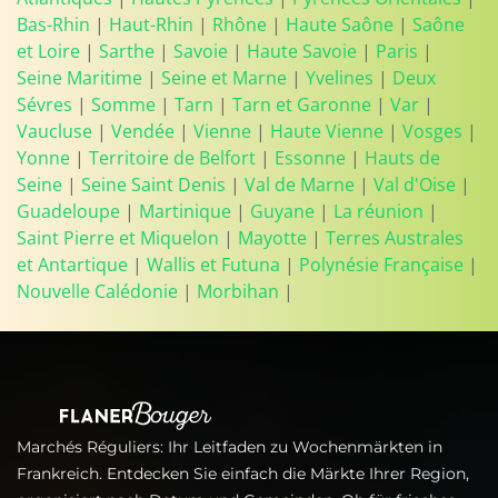
Bas-Rhin
|
Haut-Rhin
|
Rhône
|
Haute Saône
|
Saône
et Loire
|
Sarthe
|
Savoie
|
Haute Savoie
|
Paris
|
Seine Maritime
|
Seine et Marne
|
Yvelines
|
Deux
Sévres
|
Somme
|
Tarn
|
Tarn et Garonne
|
Var
|
Vaucluse
|
Vendée
|
Vienne
|
Haute Vienne
|
Vosges
|
Yonne
|
Territoire de Belfort
|
Essonne
|
Hauts de
Seine
|
Seine Saint Denis
|
Val de Marne
|
Val d'Oise
|
Guadeloupe
|
Martinique
|
Guyane
|
La réunion
|
Saint Pierre et Miquelon
|
Mayotte
|
Terres Australes
et Antartique
|
Wallis et Futuna
|
Polynésie Française
|
Nouvelle Calédonie
|
Morbihan
|
Marchés Réguliers: Ihr Leitfaden zu Wochenmärkten in
Frankreich. Entdecken Sie einfach die Märkte Ihrer Region,