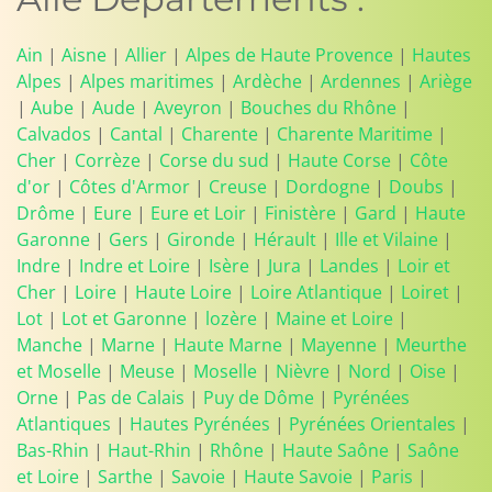
Ain
|
Aisne
|
Allier
|
Alpes de Haute Provence
|
Hautes
Alpes
|
Alpes maritimes
|
Ardèche
|
Ardennes
|
Ariège
|
Aube
|
Aude
|
Aveyron
|
Bouches du Rhône
|
Calvados
|
Cantal
|
Charente
|
Charente Maritime
|
Cher
|
Corrèze
|
Corse du sud
|
Haute Corse
|
Côte
d'or
|
Côtes d'Armor
|
Creuse
|
Dordogne
|
Doubs
|
Drôme
|
Eure
|
Eure et Loir
|
Finistère
|
Gard
|
Haute
Garonne
|
Gers
|
Gironde
|
Hérault
|
Ille et Vilaine
|
Indre
|
Indre et Loire
|
Isère
|
Jura
|
Landes
|
Loir et
Cher
|
Loire
|
Haute Loire
|
Loire Atlantique
|
Loiret
|
Lot
|
Lot et Garonne
|
lozère
|
Maine et Loire
|
Manche
|
Marne
|
Haute Marne
|
Mayenne
|
Meurthe
et Moselle
|
Meuse
|
Moselle
|
Nièvre
|
Nord
|
Oise
|
Orne
|
Pas de Calais
|
Puy de Dôme
|
Pyrénées
Atlantiques
|
Hautes Pyrénées
|
Pyrénées Orientales
|
Bas-Rhin
|
Haut-Rhin
|
Rhône
|
Haute Saône
|
Saône
et Loire
|
Sarthe
|
Savoie
|
Haute Savoie
|
Paris
|