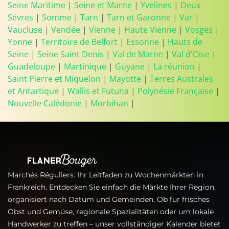
Seine Maritime
|
Seine et Marne
|
Yvelines
|
Deux
Sévres
|
Somme
|
Tarn
|
Tarn et Garonne
|
Var
|
Vaucluse
|
Vendée
|
Vienne
|
Haute Vienne
|
Vosges
|
Yonne
|
Territoire de Belfort
|
Essonne
|
Hauts de
Seine
|
Seine Saint Denis
|
Val de Marne
|
Val d'Oise
|
Guadeloupe
|
Martinique
|
Guyane
|
La réunion
|
Saint Pierre et Miquelon
|
Mayotte
|
Terres Australes
et Antartique
|
Wallis et Futuna
|
Polynésie Française
|
Nouvelle Calédonie
|
Morbihan
|
Marchés Réguliers: Ihr Leitfaden zu Wochenmärkten in
Frankreich. Entdecken Sie einfach die Märkte Ihrer Region,
organisiert nach Datum und Gemeinden. Ob für frisches
Obst und Gemüse, regionale Spezialitäten oder um lokale
Handwerker zu treffen – unser vollständiger Kalender bietet