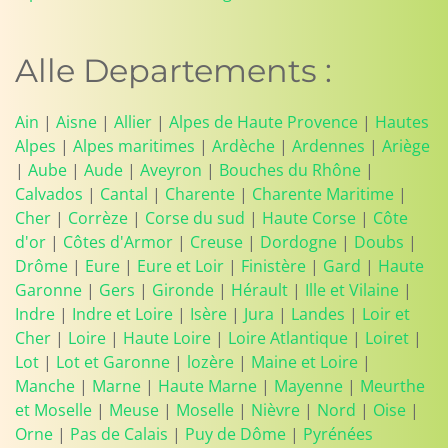
Alle Departements :
Ain
|
Aisne
|
Allier
|
Alpes de Haute Provence
|
Hautes
Alpes
|
Alpes maritimes
|
Ardèche
|
Ardennes
|
Ariège
|
Aube
|
Aude
|
Aveyron
|
Bouches du Rhône
|
Calvados
|
Cantal
|
Charente
|
Charente Maritime
|
Cher
|
Corrèze
|
Corse du sud
|
Haute Corse
|
Côte
d'or
|
Côtes d'Armor
|
Creuse
|
Dordogne
|
Doubs
|
Drôme
|
Eure
|
Eure et Loir
|
Finistère
|
Gard
|
Haute
Garonne
|
Gers
|
Gironde
|
Hérault
|
Ille et Vilaine
|
Indre
|
Indre et Loire
|
Isère
|
Jura
|
Landes
|
Loir et
Cher
|
Loire
|
Haute Loire
|
Loire Atlantique
|
Loiret
|
Lot
|
Lot et Garonne
|
lozère
|
Maine et Loire
|
Manche
|
Marne
|
Haute Marne
|
Mayenne
|
Meurthe
et Moselle
|
Meuse
|
Moselle
|
Nièvre
|
Nord
|
Oise
|
Orne
|
Pas de Calais
|
Puy de Dôme
|
Pyrénées