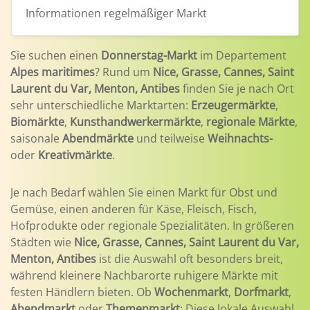
Informationen
regelmäßiger Markt
Sie suchen einen
Donnerstag-Markt
im Departement
Alpes maritimes
? Rund um
Nice, Grasse, Cannes, Saint
Laurent du Var, Menton, Antibes
finden Sie je nach Ort
sehr unterschiedliche Marktarten:
Erzeugermärkte
,
Biomärkte
,
Kunsthandwerkermärkte
,
regionale Märkte
,
saisonale
Abendmärkte
und teilweise
Weihnachts-
oder
Kreativmärkte
.
Je nach Bedarf wählen Sie einen Markt für Obst und
Gemüse, einen anderen für Käse, Fleisch, Fisch,
Hofprodukte oder regionale Spezialitäten. In größeren
Städten wie
Nice, Grasse, Cannes, Saint Laurent du Var,
Menton, Antibes
ist die Auswahl oft besonders breit,
während kleinere Nachbarorte ruhigere Märkte mit
festen Händlern bieten. Ob
Wochenmarkt
,
Dorfmarkt
,
Abendmarkt
oder
Themenmarkt
: Diese lokale Auswahl