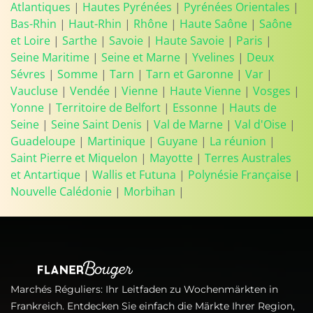
Atlantiques
|
Hautes Pyrénées
|
Pyrénées Orientales
|
Bas-Rhin
|
Haut-Rhin
|
Rhône
|
Haute Saône
|
Saône
et Loire
|
Sarthe
|
Savoie
|
Haute Savoie
|
Paris
|
Seine Maritime
|
Seine et Marne
|
Yvelines
|
Deux
Sévres
|
Somme
|
Tarn
|
Tarn et Garonne
|
Var
|
Vaucluse
|
Vendée
|
Vienne
|
Haute Vienne
|
Vosges
|
Yonne
|
Territoire de Belfort
|
Essonne
|
Hauts de
Seine
|
Seine Saint Denis
|
Val de Marne
|
Val d'Oise
|
Guadeloupe
|
Martinique
|
Guyane
|
La réunion
|
Saint Pierre et Miquelon
|
Mayotte
|
Terres Australes
et Antartique
|
Wallis et Futuna
|
Polynésie Française
|
Nouvelle Calédonie
|
Morbihan
|
Marchés Réguliers: Ihr Leitfaden zu Wochenmärkten in
Frankreich. Entdecken Sie einfach die Märkte Ihrer Region,