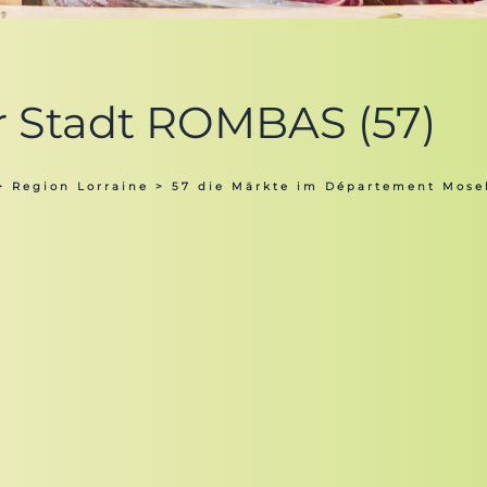
er Stadt ROMBAS (57)
>
Region Lorraine
>
57 die Märkte im Département Mose