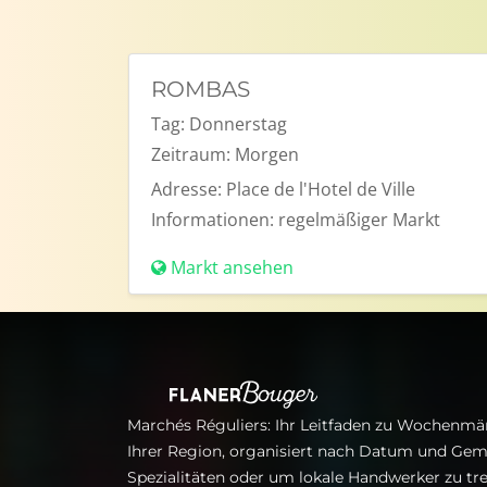
ROMBAS
Tag:
Donnerstag
Zeitraum:
Morgen
Adresse:
Place de l'Hotel de Ville
Informationen:
regelmäßiger Markt
Markt ansehen
Marchés Réguliers: Ihr Leitfaden zu Wochenmär
Ihrer Region, organisiert nach Datum und Gem
Spezialitäten oder um lokale Handwerker zu tre