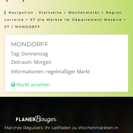
Navigation :
Startseite
>
Wochenmarkt
>
Region
Lorraine
>
57 die Märkte im Département Moselle
>
57 / MONDORFF
MONDORFF
Tag:
Donnerstag
Zeitraum:
Morgen
Informationen:
regelmäßiger Markt
Markt ansehen
Marchés Réguliers: Ihr Leitfaden zu Wochenmärkten in