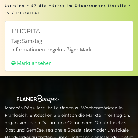
Lorraine
>
57 die Märkte im Département Moselle
>
57 / L'HOPITAL
L'HOPITAL
Tag:
Samstag
Informationen:
regelmäßiger Markt
Markt ansehen
Marchés Réguliers: Ihr Leitfaden zu Wochenmärkten in
Frankreich. Entdecken Sie einfach die Märkte Ihrer Region,
organisiert nach Datum und Gemeinden. Ob für frisches
Obst und Gemüse, regionale Spezialitäten oder um lokale
Handwerker zu treffen – unser vollständiger Kalender bietet