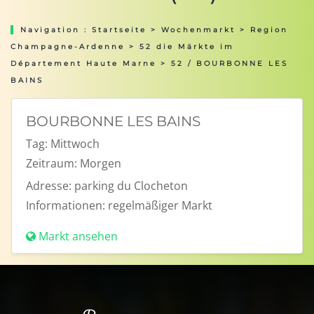
Navigation :
Startseite
>
Wochenmarkt
>
Region
Champagne-Ardenne
>
52 die Märkte im
Département Haute Marne
> 52 / BOURBONNE LES
BAINS
BOURBONNE LES BAINS
Tag:
Mittwoch
Zeitraum:
Morgen
Adresse:
parking du Clocheton
Informationen:
regelmäßiger Markt
Markt ansehen