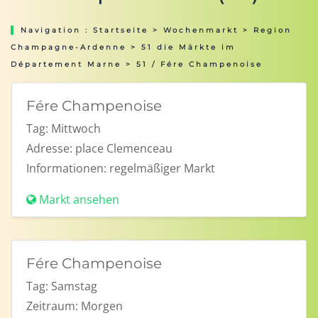
Navigation :
Startseite
>
Wochenmarkt
>
Region
Champagne-Ardenne
>
51 die Märkte im
Département Marne
> 51 / Fére Champenoise
Fére Champenoise
Tag:
Mittwoch
Adresse:
place Clemenceau
Informationen:
regelmäßiger Markt
Markt ansehen
Fére Champenoise
Tag:
Samstag
Zeitraum:
Morgen