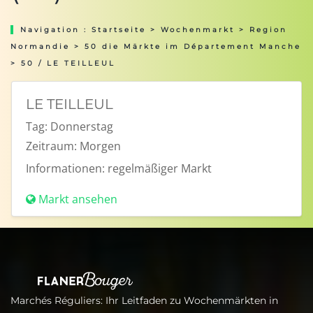
Navigation :
Startseite
>
Wochenmarkt
>
Region
Normandie
>
50 die Märkte im Département Manche
> 50 / LE TEILLEUL
LE TEILLEUL
Tag:
Donnerstag
Zeitraum:
Morgen
Informationen:
regelmäßiger Markt
Markt ansehen
Marchés Réguliers: Ihr Leitfaden zu Wochenmärkten in