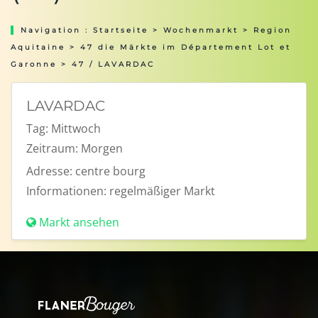
Navigation :
Startseite
>
Wochenmarkt
>
Region
Aquitaine
>
47 die Märkte im Département Lot et
Garonne
> 47 / LAVARDAC
LAVARDAC
Tag:
Mittwoch
Zeitraum:
Morgen
Adresse:
centre bourg
Informationen:
regelmäßiger Markt
Markt ansehen