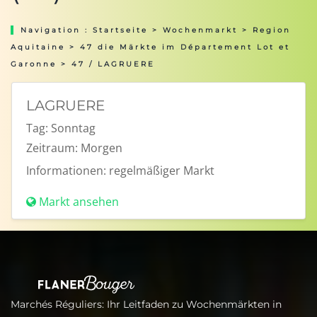
Navigation :
Startseite
>
Wochenmarkt
>
Region
Aquitaine
>
47 die Märkte im Département Lot et
Garonne
> 47 / LAGRUERE
LAGRUERE
Tag:
Sonntag
Zeitraum:
Morgen
Informationen:
regelmäßiger Markt
Markt ansehen
Marchés Réguliers: Ihr Leitfaden zu Wochenmärkten in