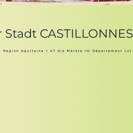
er Stadt CASTILLONNES 
>
Region Aquitaine
>
47 die Märkte im Département Lot