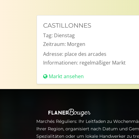
CASTILLONNES
Tag:
Dienstag
Zeitraum:
Morgen
Adresse:
place des arcades
Informationen:
regelmäßiger Markt
Markt ansehen
Marchés Réguliers: Ihr Leitfaden zu Wochenmär
Ihrer Region, organisiert nach Datum und Gem
Spezialitäten oder um lokale Handwerker zu tre