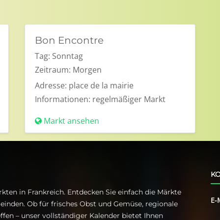
Bon Encontre
Tag:
Sonntag
Zeitraum:
Morgen
Adresse:
place de la mairie
Informationen:
regelmäßiger Markt
Markt ansehen
KO
kten in Frankreich. Entdecken Sie einfach die Märkte
E-
einden. Ob für frisches Obst und Gemüse, regionale
ffen – unser vollständiger Kalender bietet Ihnen