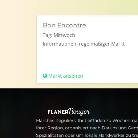
Bon Encontre
Tag:
Mittwoch
Informationen:
regelmäßiger Markt
Markt ansehen
Marchés Réguliers: Ihr Leitfaden zu Wochenmär
Ihrer Region, organisiert nach Datum und Gem
Spezialitäten oder um lokale Handwerker zu tre