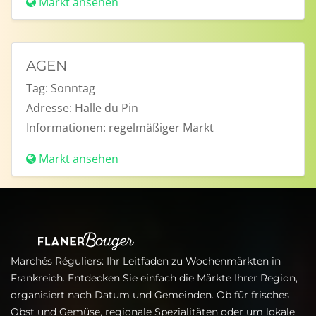
Markt ansehen
AGEN
Tag:
Sonntag
Adresse:
Halle du Pin
Informationen:
regelmäßiger Markt
Markt ansehen
Marchés Réguliers: Ihr Leitfaden zu Wochenmärkten in
Frankreich. Entdecken Sie einfach die Märkte Ihrer Region,
organisiert nach Datum und Gemeinden. Ob für frisches
Obst und Gemüse, regionale Spezialitäten oder um lokale