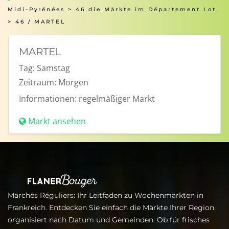
Midi-Pyrénées
>
46 die Märkte im Département Lot
> 46 / MARTEL
MARTEL
Tag:
Samstag
Zeitraum:
Morgen
Informationen:
regelmäßiger Markt
Markt ansehen
Marchés Réguliers: Ihr Leitfaden zu Wochenmärkten in
Frankreich. Entdecken Sie einfach die Märkte Ihrer Region,
organisiert nach Datum und Gemeinden. Ob für frisches