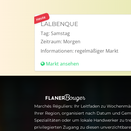
Heute
LALBENQUE
Tag:
Samstag
Zeitraum:
Morgen
Informationen:
regelmäßiger Markt
Markt ansehen
Marchés Réguliers: Ihr Leitfaden zu Wochenmär
Ihrer Region, organisiert nach Datum und Gem
Spezialitäten oder um lokale Handwerker zu tre
privilegierten Zugang zu diesen unverzichtba