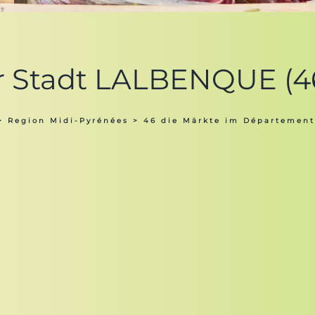
er Stadt LALBENQUE (4
>
Region Midi-Pyrénées
>
46 die Märkte im Département