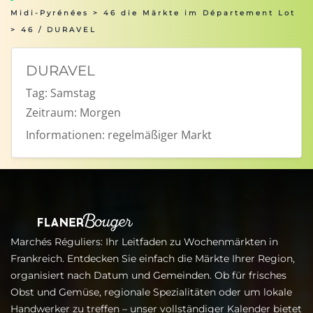
Midi-Pyrénées
>
46 die Märkte im Département Lot
> 46 / DURAVEL
DURAVEL
Tag:
Samstag
Zeitraum:
Morgen
Informationen:
regelmäßiger Markt
Marchés Réguliers: Ihr Leitfaden zu Wochenmärkten in
Frankreich. Entdecken Sie einfach die Märkte Ihrer Region,
organisiert nach Datum und Gemeinden. Ob für frisches
Obst und Gemüse, regionale Spezialitäten oder um lokale
Handwerker zu treffen – unser vollständiger Kalender bietet