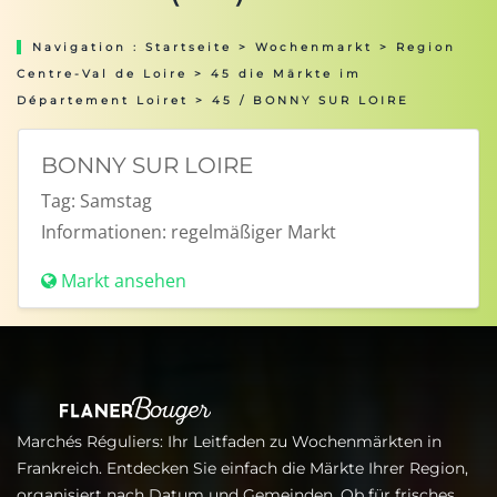
Navigation :
Startseite
>
Wochenmarkt
>
Region
Centre-Val de Loire
>
45 die Märkte im
Département Loiret
> 45 / BONNY SUR LOIRE
BONNY SUR LOIRE
Tag:
Samstag
Informationen:
regelmäßiger Markt
Markt ansehen
Marchés Réguliers: Ihr Leitfaden zu Wochenmärkten in
Frankreich. Entdecken Sie einfach die Märkte Ihrer Region,
organisiert nach Datum und Gemeinden. Ob für frisches