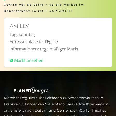
Centre-Val de Loire
>
45 die Märkte im
Département Loiret
> 45 / AMILLY
AMILLY
Tag:
Sonntag
Adresse:
place de l'Eglise
Informationen:
regelmäßiger Markt
Markt ansehen
Marchés Réguliers: Ihr Leitfaden zu Wochenmärkten in
Frankreich. Entdecken Sie einfach die Märkte Ihrer Region,
organisiert nach Datum und Gemeinden. Ob für frisches