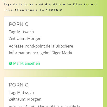
Pays de la Loire
>
44 die Märkte im Département
Loire Atlantique
> 44 / PORNIC
PORNIC
Tag:
Mittwoch
Zeitraum:
Morgen
Adresse:
rond-point de la Birochère
Informationen:
regelmäßiger Markt
Markt ansehen
PORNIC
Tag:
Mittwoch
Zeitraum:
Morgen
Adresse:
Sainte Marie s/Mer, place de la