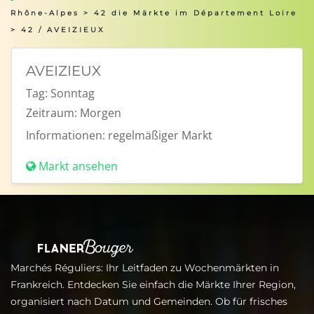
Rhône-Alpes
>
42 die Märkte im Département Loire
> 42 / AVEIZIEUX
AVEIZIEUX
Tag:
Sonntag
Zeitraum:
Morgen
Informationen:
regelmäßiger Markt
Markt ansehen
Marchés Réguliers: Ihr Leitfaden zu Wochenmärkten in
Frankreich. Entdecken Sie einfach die Märkte Ihrer Region,
organisiert nach Datum und Gemeinden. Ob für frisches