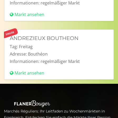
Informationen:
regelmäßiger Markt
Markt ansehen
Heute
ANDREZIEUX BOUTHEON
Tag:
Freitag
Adresse:
Bouthéon
Informationen:
regelmäßiger Markt
Markt ansehen
Marchés Réguliers: Ihr Leitfaden zu Wochenmärkten in
Frankreich. Entdecken Sie einfach die Märkte Ihrer Region,