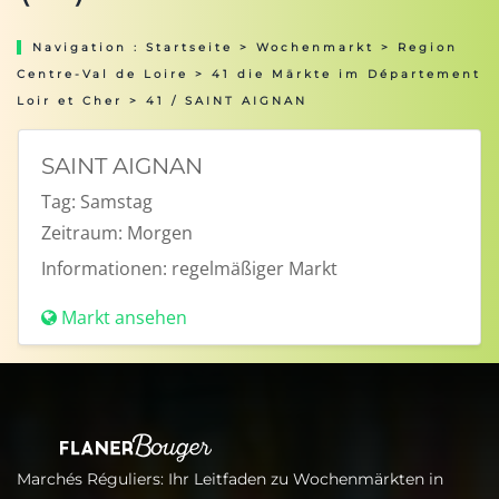
Navigation :
Startseite
>
Wochenmarkt
>
Region
Centre-Val de Loire
>
41 die Märkte im Département
Loir et Cher
> 41 / SAINT AIGNAN
SAINT AIGNAN
Tag:
Samstag
Zeitraum:
Morgen
Informationen:
regelmäßiger Markt
Markt ansehen
Marchés Réguliers: Ihr Leitfaden zu Wochenmärkten in