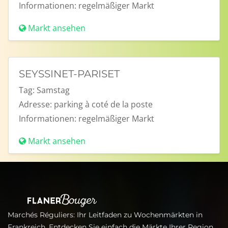
Informationen:
regelmäßiger Markt
Markt ansehen
SEYSSINET-PARISET
Tag:
Samstag
Adresse:
parking à coté de la poste
Informationen:
regelmäßiger Markt
Markt ansehen
Marchés Réguliers: Ihr Leitfaden zu Wochenmärkten in
Frankreich. Entdecken Sie einfach die Märkte Ihrer Region,