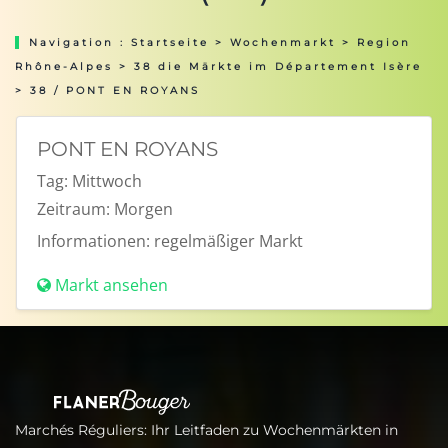
Navigation :
Startseite
>
Wochenmarkt
>
Region
Rhône-Alpes
>
38 die Märkte im Département Isère
> 38 / PONT EN ROYANS
PONT EN ROYANS
Tag:
Mittwoch
Zeitraum:
Morgen
Informationen:
regelmäßiger Markt
Markt ansehen
Marchés Réguliers: Ihr Leitfaden zu Wochenmärkten in