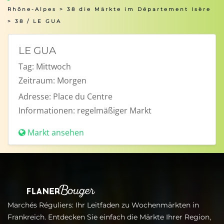
Rhône-Alpes
>
38 die Märkte im Département Isère
> 38 / LE GUA
LE GUA
Tag:
Mittwoch
Zeitraum:
Morgen
Adresse:
Place du Centre
Informationen:
regelmäßiger Markt
Markt ansehen
Marchés Réguliers: Ihr Leitfaden zu Wochenmärkten in
Frankreich. Entdecken Sie einfach die Märkte Ihrer Region,