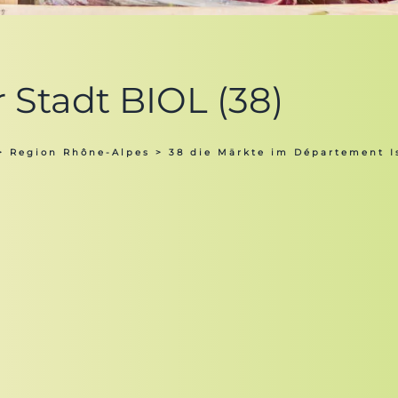
r Stadt BIOL (38)
>
Region Rhône-Alpes
>
38 die Märkte im Département I