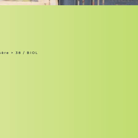
sère
> 38 / BIOL