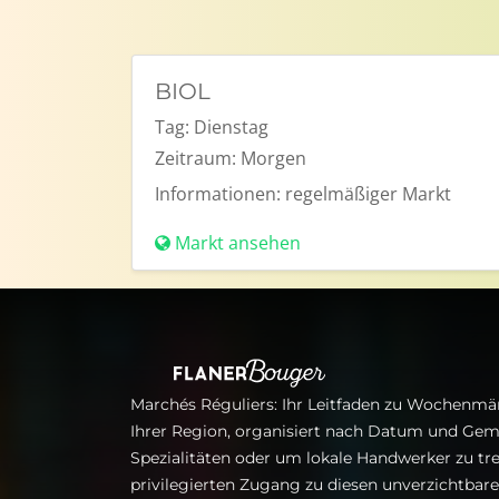
BIOL
Tag:
Dienstag
Zeitraum:
Morgen
Informationen:
regelmäßiger Markt
Markt ansehen
Marchés Réguliers: Ihr Leitfaden zu Wochenmär
Ihrer Region, organisiert nach Datum und Gem
Spezialitäten oder um lokale Handwerker zu tre
privilegierten Zugang zu diesen unverzichtba