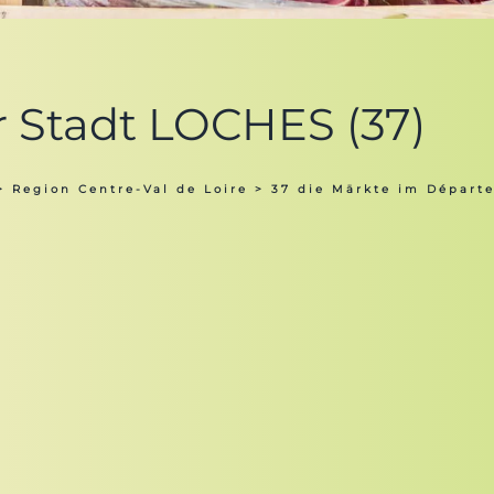
r Stadt LOCHES (37)
>
Region Centre-Val de Loire
>
37 die Märkte im Départe