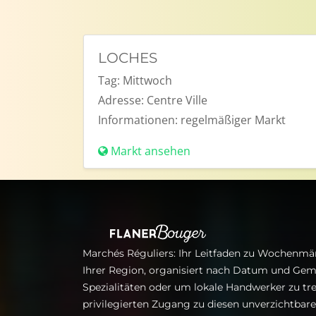
LOCHES
Tag:
Mittwoch
Adresse:
Centre Ville
Informationen:
regelmäßiger Markt
Markt ansehen
Marchés Réguliers: Ihr Leitfaden zu Wochenmär
Ihrer Region, organisiert nach Datum und Gem
Spezialitäten oder um lokale Handwerker zu tre
privilegierten Zugang zu diesen unverzichtba