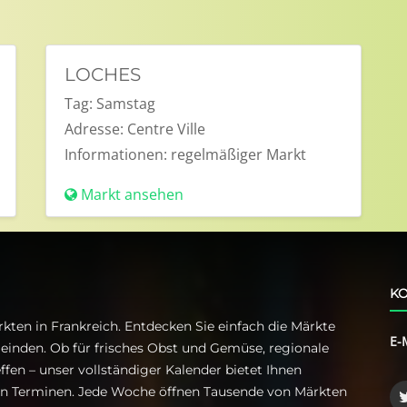
LOCHES
Tag:
Samstag
Adresse:
Centre Ville
Informationen:
regelmäßiger Markt
Markt ansehen
KO
kten in Frankreich. Entdecken Sie einfach die Märkte
E-
einden. Ob für frisches Obst und Gemüse, regionale
ffen – unser vollständiger Kalender bietet Ihnen
ren Terminen. Jede Woche öffnen Tausende von Märkten