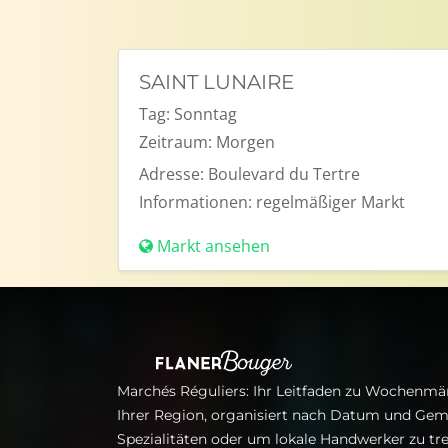
SAINT LUNAIRE
Tag:
Sonntag
Zeitraum:
Morgen
Adresse:
Boulevard du Tertre
Informationen:
regelmäßiger Markt
Markt ansehen
Marchés Réguliers: Ihr Leitfaden zu Wochenmär
Ihrer Region, organisiert nach Datum und Gem
Spezialitäten oder um lokale Handwerker zu tre