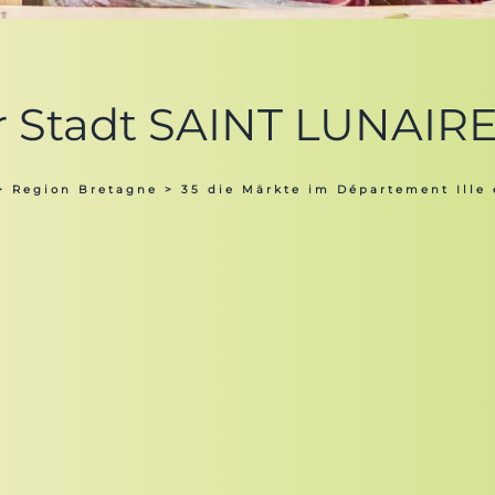
r Stadt SAINT LUNAIRE
>
Region Bretagne
>
35 die Märkte im Département Ille 