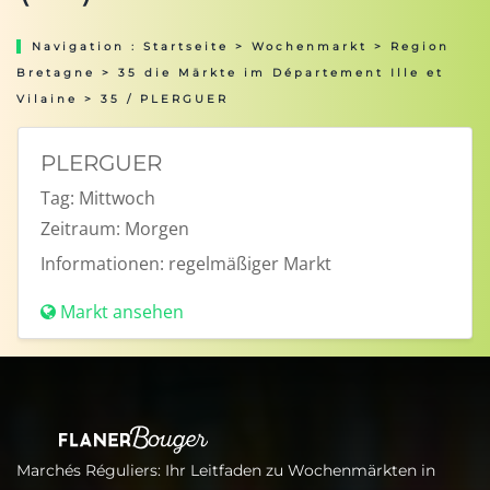
Navigation :
Startseite
>
Wochenmarkt
>
Region
Bretagne
>
35 die Märkte im Département Ille et
Vilaine
> 35 / PLERGUER
PLERGUER
Tag:
Mittwoch
Zeitraum:
Morgen
Informationen:
regelmäßiger Markt
Markt ansehen
Marchés Réguliers: Ihr Leitfaden zu Wochenmärkten in