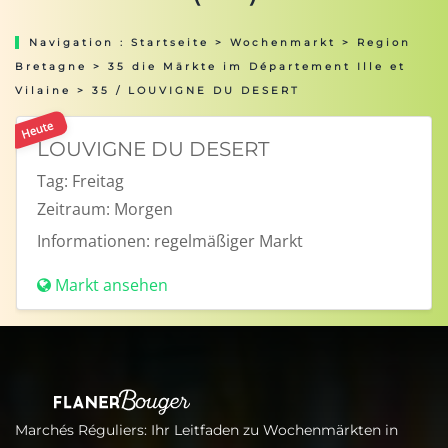
Navigation :
Startseite
>
Wochenmarkt
>
Region
Bretagne
>
35 die Märkte im Département Ille et
Vilaine
> 35 / LOUVIGNE DU DESERT
Heute
LOUVIGNE DU DESERT
Tag:
Freitag
Zeitraum:
Morgen
Informationen:
regelmäßiger Markt
Markt ansehen
Marchés Réguliers: Ihr Leitfaden zu Wochenmärkten in