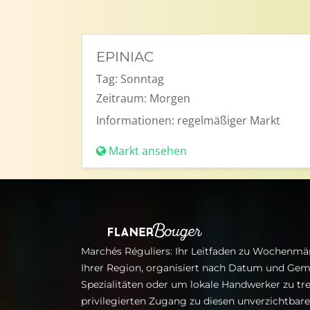
EPINIAC
Tag:
Sonntag
Zeitraum:
Morgen
Informationen:
regelmäßiger Markt
Markt ansehen
Marchés Réguliers: Ihr Leitfaden zu Wochenmär
Ihrer Region, organisiert nach Datum und Gem
Spezialitäten oder um lokale Handwerker zu tre
privilegierten Zugang zu diesen unverzichtba