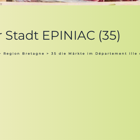
r Stadt EPINIAC (35)
>
Region Bretagne
>
35 die Märkte im Département Ille 