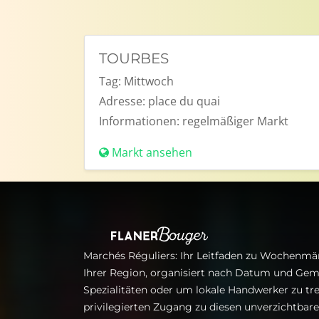
TOURBES
Tag:
Mittwoch
Adresse:
place du quai
Informationen:
regelmäßiger Markt
Markt ansehen
Marchés Réguliers: Ihr Leitfaden zu Wochenmär
Ihrer Region, organisiert nach Datum und Gem
Spezialitäten oder um lokale Handwerker zu tre
privilegierten Zugang zu diesen unverzichtba