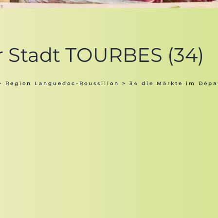
er Stadt TOURBES (34)
>
Region Languedoc-Roussillon
>
34 die Märkte im Dépa