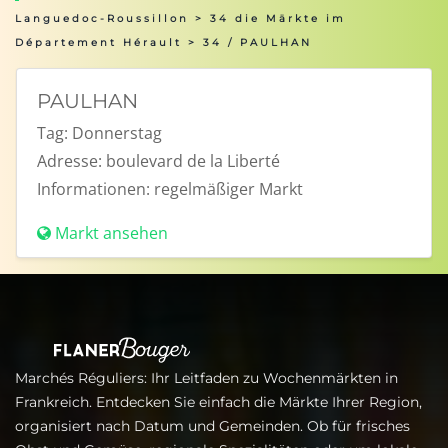
Languedoc-Roussillon
>
34 die Märkte im
Département Hérault
> 34 / PAULHAN
PAULHAN
Tag:
Donnerstag
Adresse:
boulevard de la Liberté
Informationen:
regelmäßiger Markt
Markt ansehen
Marchés Réguliers: Ihr Leitfaden zu Wochenmärkten in
Frankreich. Entdecken Sie einfach die Märkte Ihrer Region,
organisiert nach Datum und Gemeinden. Ob für frisches