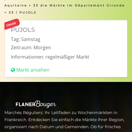
Aquitaine
>
33 die Märkte im Département Gironde
> 33 / PUJOLS
Heute
PUJOLS
Tag:
Samstag
Zeitraum:
Morgen
Informationen:
regelmäßiger Markt
Markt ansehen
Marchés Réguliers: Ihr Leitfaden zu Wochenmärkten in
Frankreich. Entdecken Sie einfach die Märkte Ihrer Region,
organisiert nach Datum und Gemeinden. Ob für frisches